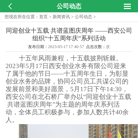


公司动态
您现在所在位置：
首页
>
新闻资讯
>
公司动态
>
同迎创业十五载 共谱蓝图庆周年 ——西安公司
组织“十五周年庆”系列活动
发布日期：
2023-05-17 17:40:57
点击次数：
次
十
五
年风雨
兼程
，十
五
载
披荆斩棘
。
202
3
年
5月17日西安
创业水务有限
公司迎来
了
属于他的节日
——十五
周年
生日
，为彰显
创业水务的品牌，
协同公司员工共谋
公司的
发展
前景
和美好愿景，
5
月
17日
下
午
14
:
3
0，
西安公司在
北石桥厂
举办以
“同迎创业十五载
共谱蓝图庆周年”为主题的周年庆系列活
动，全体员工积极参与，
参加人数
共计
4
0余
人。