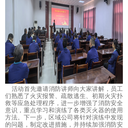
活动首先邀请消防讲师
向大家讲解
，
员工
们熟悉了火灾报警、疏散逃生、初期火灾扑
救等应急处理程序，进一步增强了消防安全
意识
，重点学习
和演练了
各类灭火器的使用
方法。
下一步，区域公司将针对演练中发现
的问题，制定改进措施，并持续加强消防安