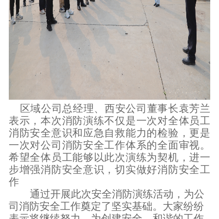
区域公司总经理、西安公司董事长袁芳兰
表示，本次消防演练不仅是一次对全体员工
消防安全意识和应急自救能力的检验，更是
一次对公司消防安全工作体系的全面审视。
希望全体员工能够以此次演练为契机，进一
步增强消防安全意识，切实做好消防安全工
作
通过开展此
次安全消防演练活动，为公
司消防安全工作奠定了坚实基础。
大家纷纷
表示
将继续努力，为创建安全、和谐的工作