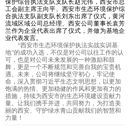
保护综合执法支队支队长赵元伟
，
西安市总
工会副主席王向平
、
西安市生态环境保护综
合执法支队副支队长刘东
出席了仪式，黄河
流域区域公司总经理、西安公司董事长袁芳
兰作为企业代表出席了仪式，并做为基地企
业代表发言。
“西安市生态环境保护执法实战实训基
地”
的成功入选
，不仅是对
公司
以往工作的认
可，也是对
公司
未来发展的一种激励和鼓
舞，更是一个不断规范和完善自我的宝贵机
遇。未来，公司将继续坚守初心，
牢记
使
命，深入贯彻习近平生态文明思想，以更加
饱满的热情、更加稳健的作风和更加有力的
措施，持续为西安市的生态环境建设贡献力
量。让我们携手并进，共同努力，为打造美
丽的西安、守护绿水青山贡献我们的智慧和
力量！