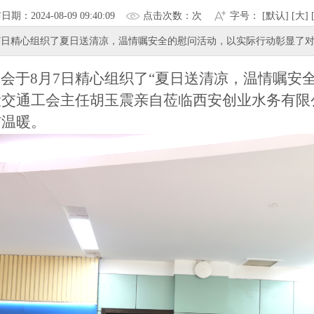
布日期：
2024-08-0909:40:09
点击次数：
次
字号：[
默认
][
大
]
7日精心组织了夏日送清凉，温情嘱安全的慰问活动，以实际行动彰显了
会于
8月7日精心组织了“夏日送清凉，温情嘱安
设交通工会主任胡玉震亲自莅临西安创业水务有限
与温暖。