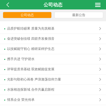


公司动态
公司动态
最新公告
品质护航结硕果 质量为先筑根基
奋进突破创佳绩 四箭齐发奏强音
以技赋能守初心 精研采样护生态
携手共进 守护碧水
评审提质夯基础 双效赋能促发展
光影勾勒初心画卷 声浪激荡信仰力量
水脉相连探新域 合作共赢启新程
情系企业 荣光传承