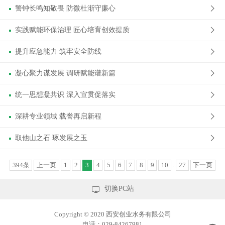
警钟长鸣知敬畏 防微杜渐守廉心
实践赋能环保治理 匠心培育创效提质
提升应急能力 筑牢安全防线
凝心聚力谋发展 调研赋能谱新篇
统一思想凝共识 深入宣贯促落实
深耕专业领域 载誉再启新程
取他山之石 琢发展之玉
394条
上一页
1
2
3
4
5
6
7
8
9
10
..
27
下一页

切换PC站
Copyright © 2020 西安创业水务有限公司
电话：029-84267981