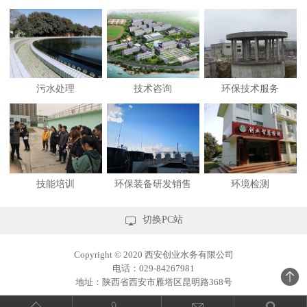
污水处理
技术咨询
环保技术服务
技能培训
环保装备研发销售
环境检测
及工程总包

切换PC站
Copyright © 2020 西安创业水务有限公司
电话：029-84267981

地址：陕西省西安市雁塔区昆明路368号